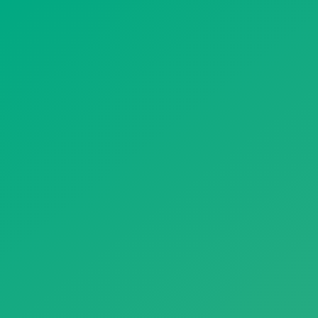
遥想公瑾当年，小乔初嫁了，雄姿英发。
羽扇纶巾，谈笑间，樯橹灰飞烟灭。
故国神游，多情应笑我，早生华发。
人生如梦，一尊还酹江月。